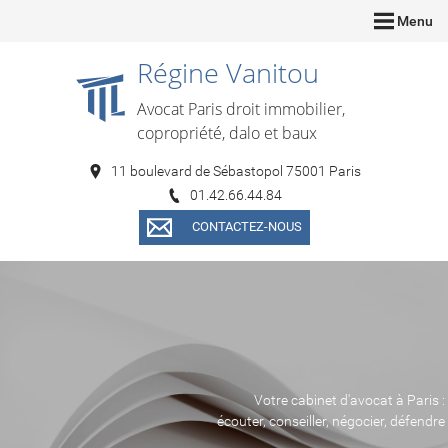
Menu
Régine Vanitou
Avocat Paris droit immobilier,
copropriété, dalo et baux
11 boulevard de Sébastopol 75001 Paris
01.42.66.44.84
CONTACTEZ-NOUS
Votre cabinet d'avocat à Paris :
écouter, conseiller, négocier, défendre