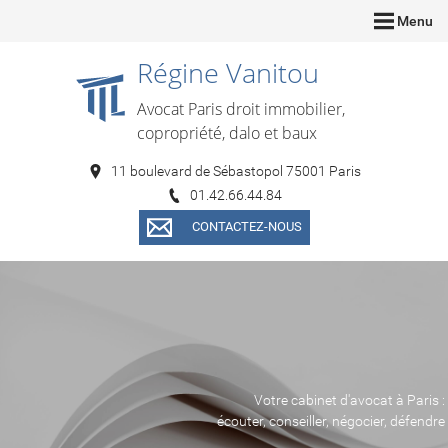
Menu
Régine Vanitou
Avocat Paris droit immobilier,
copropriété, dalo et baux
11 boulevard de Sébastopol 75001 Paris
01.42.66.44.84
CONTACTEZ-NOUS
Votre cabinet d'avocat à Paris :
écouter, conseiller, négocier, défendre