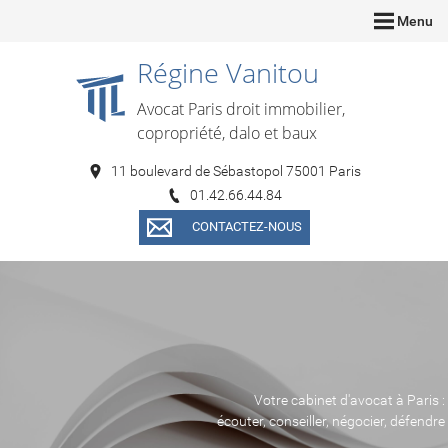
Menu
Régine Vanitou
Avocat Paris droit immobilier,
copropriété, dalo et baux
11 boulevard de Sébastopol 75001 Paris
01.42.66.44.84
CONTACTEZ-NOUS
Votre cabinet d'avocat à Paris :
écouter, conseiller, négocier, défendre