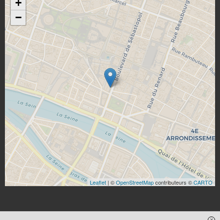
+
−
Leaflet
| ©
OpenStreetMap
contributeurs ©
CARTO
x