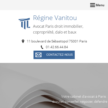
Menu
Régine Vanitou
Avocat Paris droit immobilier,
copropriété, dalo et baux
11 boulevard de Sébastopol 75001 Paris
01.42.66.44.84
CONTACTEZ-NOUS
Votre cabinet d'avocat à Paris :
écouter, conseiller, négocier, défendre