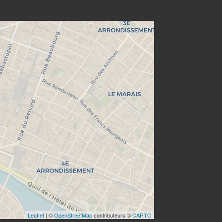
Leaflet
| ©
OpenStreetMap
contributeurs ©
CARTO