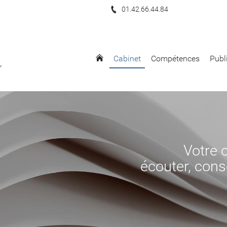
01.42.66.44.84
Cabinet
Compétences
Publ
,
Votre c
écouter, conse